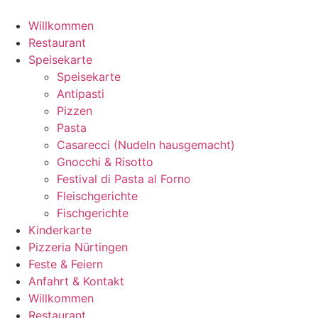
Zum
Inhalt
Willkommen
springen
Restaurant
Speisekarte
Speisekarte
Antipasti
Pizzen
Pasta
Casarecci (Nudeln hausgemacht)
Gnocchi & Risotto
Festival di Pasta al Forno
Fleischgerichte
Fischgerichte
Kinderkarte
Pizzeria Nürtingen
Feste & Feiern
Anfahrt & Kontakt
Willkommen
Restaurant